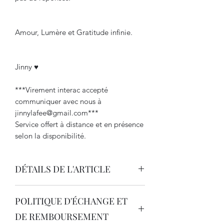
Amour, Lumère et Gratitude infinie.
Jinny ♥
***Virement interac accepté
communiquer avec nous à
jinnylafee@gmail.com***
Service offert à distance et en présence
selon la disponibilité.
DÉTAILS DE L'ARTICLE
Détails de l'article. Saisissez ici les
POLITIQUE D'ÉCHANGE ET
caractéristiques de l'article : taille,
matière et consignes d'entretien. Vous
DE REMBOURSEMENT
pouvez aussi ajouter des précisions