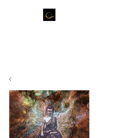
Jinny la Fée
Ose briller dans toute ta
splendeur!